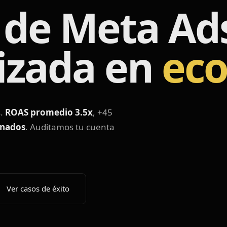
 de Meta Ad
lizada en
ec
s.
ROAS promedio 3.5x
, +45
onados
. Auditamos tu cuenta
Ver casos de éxito