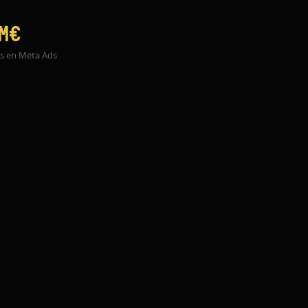
M€
os en Meta Ads