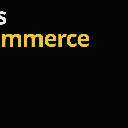
s
ommerce